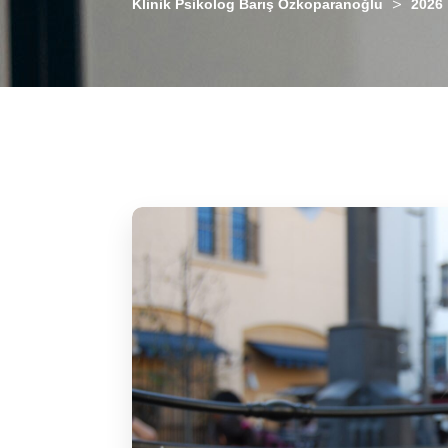
>
Klinik Psikolog Barış Özkoparanoğlu
2026