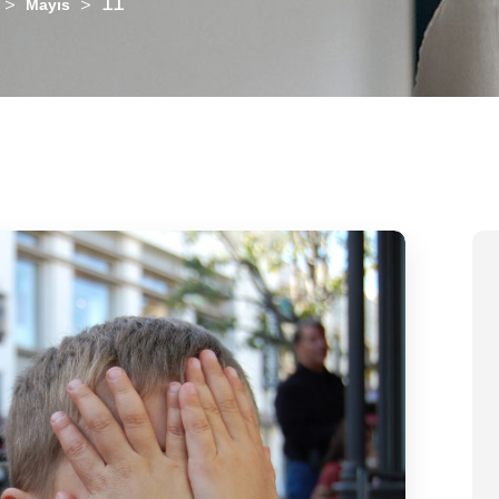
11
>
>
Mayıs