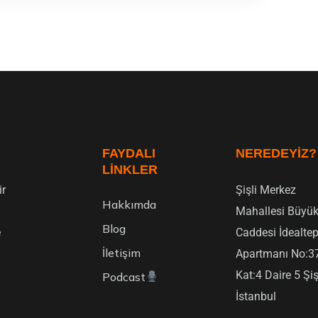
FAYDALI
NEREDEYIZ?
LINKLER
ir
Şişli Merkez
Hakkımda
Mahallesi Büyük
Blog
e
Caddesi İdealte
İletişim
Apartmanı No:3
Kat:4 Daire 5 Şiş
Podcast
İstanbul