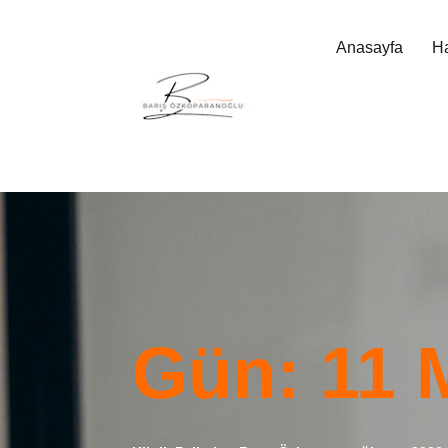
Anasayfa
H
Gün:
11 