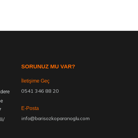
SORUNUZ MU VAR?
İletişime Geç
0541 346 88 20
dere
pe
E-Posta
7
info@barisozkoparanoglu.com
li/