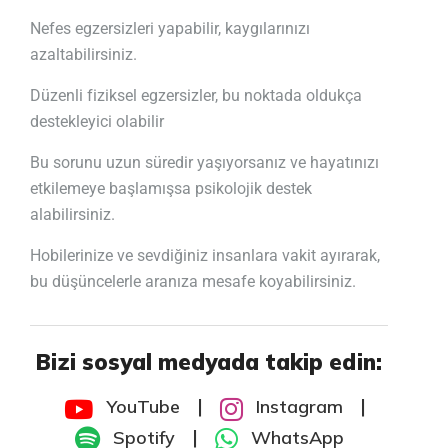
Nefes egzersizleri yapabilir, kaygılarınızı
azaltabilirsiniz.
Düzenli fiziksel egzersizler, bu noktada oldukça
destekleyici olabilir
Bu sorunu uzun süredir yaşıyorsanız ve hayatınızı
etkilemeye başlamışsa psikolojik destek
alabilirsiniz.
Hobilerinize ve sevdiğiniz insanlara vakit ayırarak,
bu düşüncelerle aranıza mesafe koyabilirsiniz.
Bizi sosyal medyada takip edin:
|
|
YouTube
Instagram
|
Spotify
WhatsApp