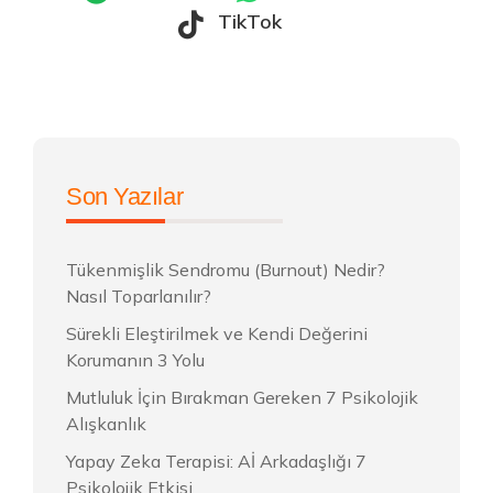
TikTok
Son Yazılar
Tükenmişlik Sendromu (Burnout) Nedir?
Nasıl Toparlanılır?
Sürekli Eleştirilmek ve Kendi Değerini
Korumanın 3 Yolu
Mutluluk İçin Bırakman Gereken 7 Psikolojik
Alışkanlık
Yapay Zeka Terapisi: Aİ Arkadaşlığı 7
Psikolojik Etkisi