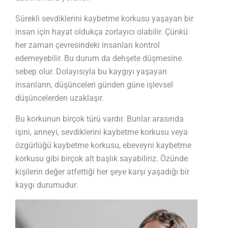
Sürekli sevdiklerini kaybetme korkusu yaşayan bir
insan için hayat oldukça zorlayıcı olabilir. Çünkü
her zaman çevresindeki insanları kontrol
edemeyebilir. Bu durum da dehşete düşmesine
sebep olur. Dolayısıyla bu kaygıyı yaşayan
insanların, düşünceleri günden güne işlevsel
düşüncelerden uzaklaşır.
Bu korkunun birçok türü vardır. Bunlar arasında
işini, anneyi, sevdiklerini kaybetme korkusu veya
özgürlüğü kaybetme korkusu, ebeveyni kaybetme
korkusu gibi birçok alt başlık sayabiliriz. Özünde
kişilerin değer atfettiği her şeye karşı yaşadığı bir
kaygı durumudur.