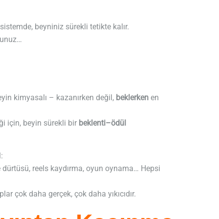
stemde, beyniniz sürekli tetikte kalır.
rsunuz…
yin kimyasalı – kazanırken değil,
beklerken
en
i için, beyin sürekli bir
beklenti–ödül
:
e dürtüsü, reels kaydırma, oyun oynama… Hepsi
plar çok daha gerçek, çok daha yıkıcıdır.