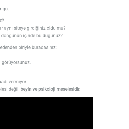
öngü.
z?
ar aynı siteye girdiğiniz oldu mu?
nı döngünün içinde bulduğunuz?
edenden biriyle buradasınız:
u görüyorsunuz.
aadi vermiyor.
lesi değil,
beyin ve psikoloji meselesidir.