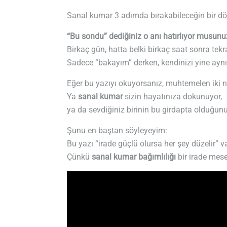
Sanal kumar 3 adımda bırakabileceğin bir d
“Bu sondu” dediğiniz o anı hatırlıyor musunu
Birkaç gün, hatta belki birkaç saat sonra tekr
Sadece “bakayım” derken, kendinizi yine ay
Eğer bu yazıyı okuyorsanız, muhtemelen iki n
Ya
sanal kumar
sizin hayatınıza dokunuyor,
ya da sevdiğiniz birinin bu girdapta olduğun
Şunu en baştan söyleyeyim:
Bu yazı “irade güçlü olursa her şey düzelir” v
Çünkü
sanal kumar bağımlılığı
bir irade mese