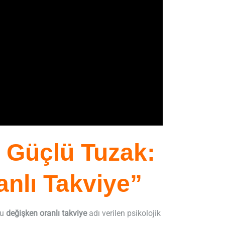
 Güçlü Tuzak:
nlı Takviye”
ru
değişken oranlı takviye
adı verilen psikolojik