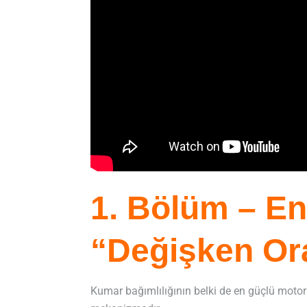
1. Bölüm – En
“Değişken Ora
Kumar bağımlılığının belki de en güçlü moto