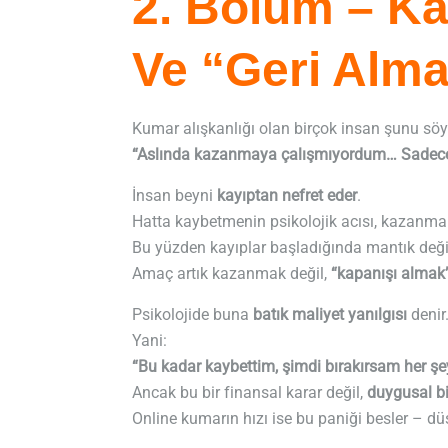
2. Bölüm – K
Ve “Geri Alma
Kumar alışkanlığı olan birçok insan şunu söyl
“Aslında kazanmaya çalışmıyordum… Sadece k
İnsan beyni
kayıptan nefret eder
.
Hatta kaybetmenin psikolojik acısı, kazanm
Bu yüzden kayıplar başladığında mantık deği
Amaç artık kazanmak değil,
“kapanışı almak
Psikolojide buna
batık maliyet yanılgısı
denir
Yani:
“Bu kadar kaybettim, şimdi bırakırsam her şe
Ancak bu bir finansal karar değil,
duygusal bi
Online kumarın hızı ise bu paniği besler – 