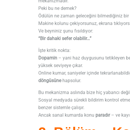
mekanizmadır.
Peki bu ne demek?
Ödülün ne zaman geleceğini bilmediğiniz bir si
Makine kolunu çekiyorsunuz, ekrana tıklıyo
Ve beyniniz şunu fısıldıyor:
“Bir dahaki sefer olabilir…”
İşte kritik nokta:
Dopamin
– yani haz duygusunu tetikleyen be
yüksek seviyeye çıkar.
Online kumar, saniyeler içinde tekrarlanabildiğ
döngüsüne
hapsolur.
Bu mekanizma aslında bize hiç yabancı değil
Sosyal medyada sürekli bildirim kontrol etm
benzer sistemle çalışır.
Ancak sanal kumarda konu
paradır
– ve kayı