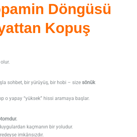
opamin Döngüsü
yattan Kopuş
olur.
şla sohbet, bir yürüyüş, bir hobi – size
sönük
şıp o yapay “yüksek” hissi aramaya başlar.
ptomdur.
i duygulardan kaçmanın bir yoludur.
redeyse imkânsızdır.