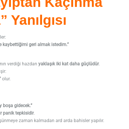
ayıptan Kaçınma
” Yanılgısı
er:
aybettiğimi geri almak istedim.”
anın verdiği hazdan
yaklaşık iki kat daha güçlüdür
.
şir:
”
olur.
.
y boşa gidecek.”
r panik tepkisidir
.
düşünmeye zaman kalmadan ard arda bahisler yapılır.