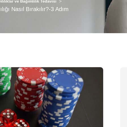
>
lılıklar ve Bağımlılık Tedavisi
ığı Nasıl Bırakılır?-3 Adım