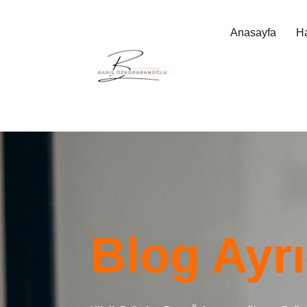
Anasayfa
H
Blog Ayrı