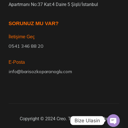
Apartmanı No:37 Kat:4 Daire 5 Şişli/İstanbul
SORUNUZ MU VAR?
İletişime Geç
0541 346 88 20
E-Posta
info@barisozkoparanoglu.com
Copyright © 2024 Creo. Tüm hakları saklıdır.
Bize Ulasin