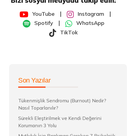
Bizi sosyal medyada takip edin:
|
|
YouTube
Instagram
|
Spotify
WhatsApp
TikTok
Son Yazılar
Tükenmişlik Sendromu (Burnout) Nedir?
Nasıl Toparlanılır?
Sürekli Eleştirilmek ve Kendi Değerini
Korumanın 3 Yolu
Mutluluk İçin Bırakman Gereken 7 Psikolojik