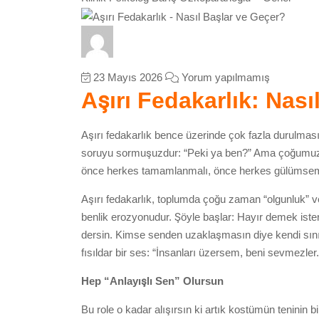
23 Mayıs 2026
Yorum yapılmamış
Aşırı Fedakarlık: Nası
Aşırı fedakarlık bence üzerinde çok fazla durulmas
soruyu sormuşuzdur: “Peki ya ben?” Ama çoğumuz c
önce herkes tamamlanmalı, önce herkes gülümseme
Aşırı fedakarlık, toplumda çoğu zaman “olgunluk” ve
benlik erozyonudur. Şöyle başlar: Hayır demek ister
dersin. Kimse senden uzaklaşmasın diye kendi sınırl
fısıldar bir ses: “İnsanları üzersem, beni sevmezler.
Hep “Anlayışlı Sen” Olursun
Bu role o kadar alışırsın ki artık kostümün teninin b