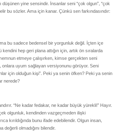
 düşünen yine sensindir. İnsanlar seni “çok olgun”, “çok
 gelir bu sözler. Ama için kanar. Çünkü sen farkındasındır:
ma bu sadece bedensel bir yorgunluk değil. İçten içe
 kendini hep geri plana attığın için, artık ön sıralarda
 memnun etmeye çalışırken, kimse gerçekten seni
il, onlara uyum sağlayan versiyonunu görüyor. Seni
nlar için olduğun kişi”. Peki ya senin öfken? Peki ya senin
lar nerede?
ndırır. “Ne kadar fedakar, ne kadar büyük yürekli!”
Hayır
.
rçek olgunluk, kendinden vazgeçmeden ilişki
rıca kırıldığında bunu ifade edebilendir. Olgun insan,
değerli olmadığını bilendir.