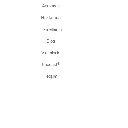
Anasayfa
Hakkımda
Hizmetlerim
Blog
Videolar▶️
Podcast🎙️
İletişim
rı Fedakarlık: Nasıl Başlar ve Geçer?