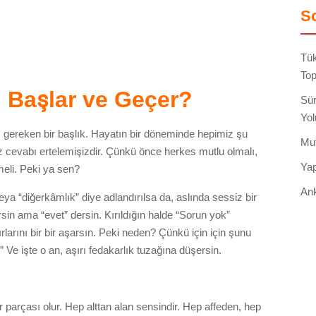
So
Tük
Top
l Başlar ve Geçer?
Sür
Yol
ı gereken bir başlık. Hayatın bir döneminde hepimiz şu
Mut
evabı ertelemişizdir. Çünkü önce herkes mutlu olmalı,
Yap
li. Peki ya sen?
Ank
ya “diğerkâmlık” diye adlandırılsa da, aslında sessiz bir
sin ama “evet” dersin. Kırıldığın halde “Sorun yok”
arını bir bir aşarsın. Peki neden? Çünkü için için şunu
” Ve işte o an, aşırı fedakarlık tuzağına düşersin.
ir parçası olur. Hep alttan alan sensindir. Hep affeden, hep