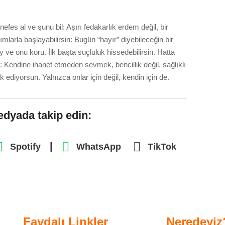
nefes al ve şunu bil: Aşırı fedakarlık erdem değil, bir
mlarla başlayabilirsin: Bugün “hayır” diyebileceğin bir
y ve onu koru. İlk başta suçluluk hissedebilirsin. Hatta
ma: Kendine ihanet etmeden sevmek, bencillik değil, sağlıklı
ak ediyorsun.
Yalnızca
onlar için değil, kendin için de.
edyada takip edin:
|
Spotify
WhatsApp
TikTok
Faydalı Linkler
Neredeyiz