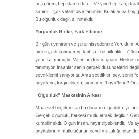
hoş gören, hep idare eden… Ve yine hep karşı tarafı
sabırlı”, “çok vefalı” diye tanımlar. Kulaklarına hoş
Bu olgunluk değil, silinmektir.
Yorgunluk Birikir, Fark Edilmez
Bir gün uyanırsın ve şunu hissedersin: Yoruldum. A
biriken, adı konmamış, tarifi zor bir bitkinlik… Çünkü
yerin kalmamıştır. Ve en acı kısmı şudur: Herkesi
tanımıyor. İnsanlar senin gerçek düşüncelerini değ
sevdiklerini sanıyorlar. Ama sevdikleri şey, senin “o
hayallerin, kırgınlıkların, sınırların, “hayır”ların? On
“Olgunluk” Maskesinin Arkası
Maalesef birçok insan bu durumu olgunluk diye adla
Gerçek olgunluk, herkesi
mutlu etmek
değildir. Ge
kurabilmektir. Olgun insan, hayır diyebilendir. Ve ay
başkalarının mutluluğunun kendi mutluluğundan daha 