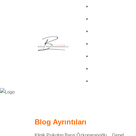
Blog Ayrıntıları
Klinik Psikolog Barış Özkoparanoğlu
>
Genel
>
Aşı