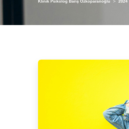
>
Klinik Psikolog Barış Özkoparanoğlu
2024