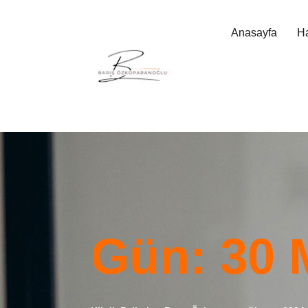
Anasayfa
H
Gün:
30 