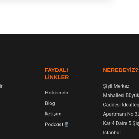
FAYDALI
NEREDEYIZ?
LINKLER
ir
Şişli Merkez
Hakkımda
Mahallesi Büyük
Blog
e
Caddesi İdealte
İletişim
Apartmanı No:3
Kat:4 Daire 5 Şiş
Podcast
İstanbul