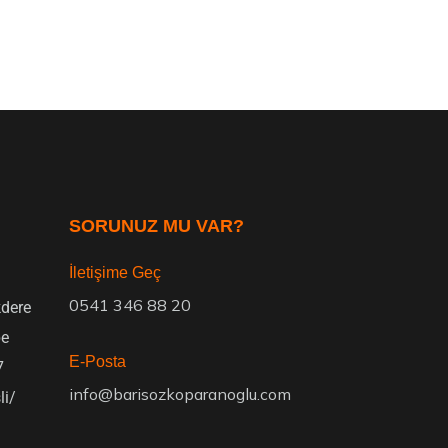
SORUNUZ MU VAR?
İletişime Geç
0541 346 88 20
dere
pe
E-Posta
7
info@barisozkoparanoglu.com
li/