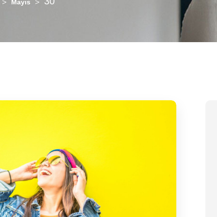
30
>
>
Mayıs