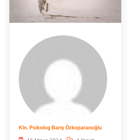
Kln. Psikolog Barış Özkoparanoğlu
15 Mayıs 2024
1 Yorum