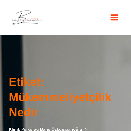
Etiket:
Mükemmeliyetçilik
Nedir
>
Klinik Psikolog Barış Özkoparanoğlu