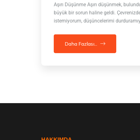
Aşırı Düşünme Aşırı düşünmek, bulund
büyük bir sorun haline geldi. Çevrenizd
istemiyorum, düşüncelerimi durduramıyo
Daha Fazlası...
HAKKIMDA