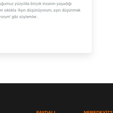
uğumuz yüzyılda birçok insanın yaşadığı
en sıklıkla ‘Aşırı düşünüyorum, aşırı düşünmek
rum’ gibi söylemler...
FAYDALI
NEREDEYIZ?