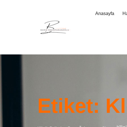
Anasayfa
H
Etiket:
Kl