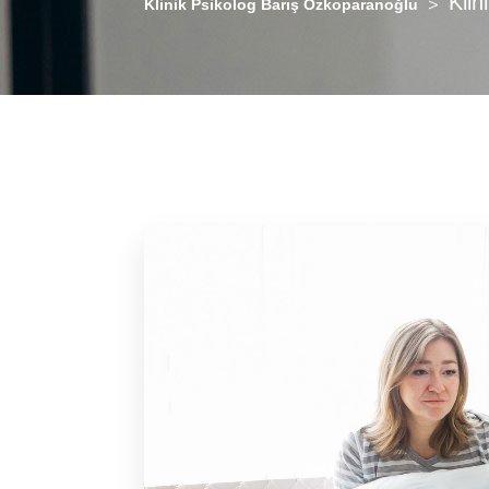
Klin
>
Klinik Psikolog Barış Özkoparanoğlu