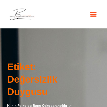
Etiket:
Değersizlik
Duygusu
>
Klinik Psikolog Barış Özkoparanoğlu