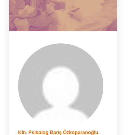
Kln. Psikolog Barış Özkoparanoğlu