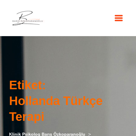
Etiket:
Hollanda Türkçe
Terapi
>
Klinik Psikolog Barış Özkoparanoğlu