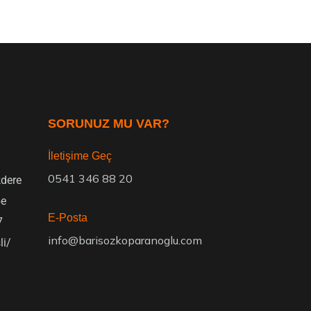
SORUNUZ MU VAR?
İletişime Geç
0541 346 88 20
dere
pe
E-Posta
7
info@barisozkoparanoglu.com
li/