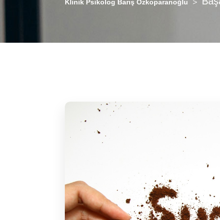
Başa
>
Klinik Psikolog Barış Özkoparanoğlu