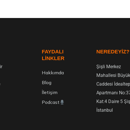
FAYDALI
NEREDEYIZ?
LINKLER
ir
Şişli Merkez
Hakkımda
Mahallesi Büyük
Blog
e
Caddesi İdealte
İletişim
Apartmanı No:3
Kat:4 Daire 5 Şiş
Podcast
İstanbul