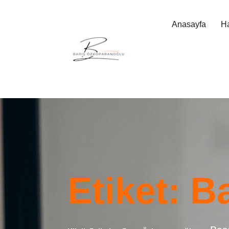
Anasayfa
H
Etiket:
Ba